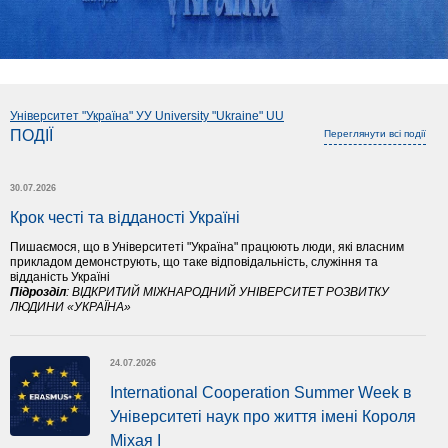
Університет "Україна" УУ University "Ukraine" UU
ПОДІЇ
Переглянути всі події
30.07.2026
Крок честі та відданості Україні
Пишаємося, що в Університеті "Україна" працюють люди, які власним
прикладом демонструють, що таке відповідальність, служіння та
відданість Україні
Підрозділ
:
ВІДКРИТИЙ МІЖНАРОДНИЙ УНІВЕРСИТЕТ РОЗВИТКУ
ЛЮДИНИ «УКРАЇНА»
24.07.2026
International Cooperation Summer Week в 
Університеті наук про життя імені Короля 
Міхая І