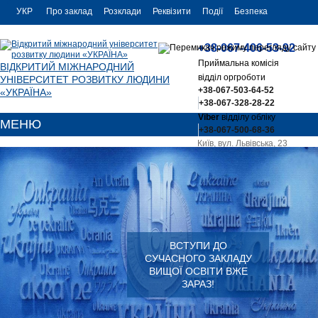
УКР
Про заклад
Розклади
Реквізити
Події
Безпека
УКР
Контакти
+38-067-406-53-92
ENG
Приймальна комісія
ВІДКРИТИЙ МІЖНАРОДНИЙ
відділ оргроботи
УНІВЕРСИТЕТ РОЗВИТКУ ЛЮДИНИ
+38-067-503-64-52
«УКРАЇНА»
+38-067-328-28-22
Viber
відділу обліку
МЕНЮ
+38-067-500-68-36
Київ, вул. Львівська, 23
office@uu.ua
ВСТУПИ ДО
СУЧАСНОГО ЗАКЛАДУ
ВИЩОЇ ОСВІТИ ВЖЕ
ЗАРАЗ!