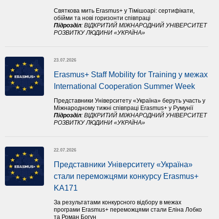
Святкова мить Erasmus+ у Тімішоарі: сертифікати,
обійми та нові горизонти співпраці
Підрозділ
:
ВІДКРИТИЙ МІЖНАРОДНИЙ УНІВЕРСИТЕТ
РОЗВИТКУ ЛЮДИНИ «УКРАЇНА»
23.07.2026
Erasmus+ Staff Mobility for Training у межах 
International Cooperation Summer Week
Представники Університету «Україна» беруть участь у
Міжнародному тижні співпраці Erasmus+ у Румунії
Підрозділ
:
ВІДКРИТИЙ МІЖНАРОДНИЙ УНІВЕРСИТЕТ
РОЗВИТКУ ЛЮДИНИ «УКРАЇНА»
22.07.2026
Представники Університету «Україна» 
стали переможцями конкурсу Erasmus+ 
KA171 
За результатами конкурсного відбору в межах
програми Erasmus+ переможцями стали Еліна Лобко
та Роман Богун